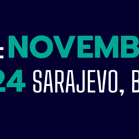
NOVEMB
:
24
SARAJEVO, 
.