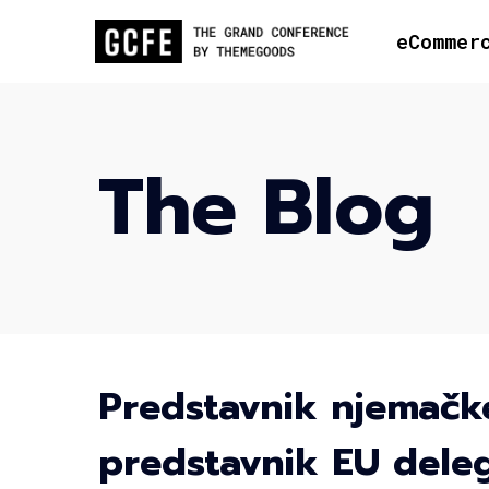
eCommer
The Blog
Predstavnik njemačk
predstavnik EU deleg