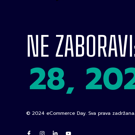
NE ZABORAVI
28, 20
© 2024 eCommerce Day. Sva prava zadržana