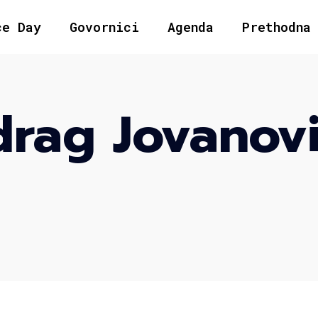
ce Day
Govornici
Agenda
Prethodna
drag Jovanov